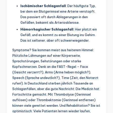
Ischämischer Schlaganfall
: Der häufigste Typ,
bei dem ein Blutgerinnsel eine Arterie verstopft.
Das passiert oft durch Ablagerungen in den
Gefäßen, bekannt als Arteriosklerose.
Hämorrhagischer Schlaganfall
: Hier platzt ein
Gefäß, und es kommt zu einer Blutung ins Gehirn.
Das ist seltener, aber oft schwerwiegender.
Symptome? Sie kommen meist aus heiterem Himmel:
Plötzliche Lähmungen auf einer Körperseite,
Sprachstörungen, Sehstörungen oder starke
Kopfschmerzen. Denk an die FAST-Regel – Face
(Gesicht verzerrt?), Arms (Arme heben möglich?),
Speech (Sprache undeutlich?), Time (Zeit, den Notarzt
rufen!). In Deutschland sterben jährlich Tausende an
Schlaganfällen, aber die gute Nachricht: Die Medizin hat
Fortschritte gemacht. Mit Thrombolyse (Gerinnsel
auflösen) oder Thrombektomie (Gerinnsel entfernen)
können viele gerettet werden. Und Rehabilitation? Sie ist
optimistisch: Viele Patienten lernen wieder laufen,