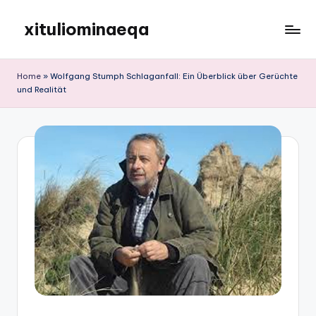
xituliominaeqa
Skip
to
content
Home
»
Wolfgang Stumph Schlaganfall: Ein Überblick über Gerüchte
und Realität