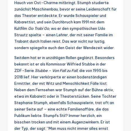
Hauch von Ost-Charme mitbringt. Stumph studierte
zunächst Maschinenbau, bevor er seine Leidenschaft für
das Theater entdeckte. Er wurde Schauspieler und
Kabarettist, und sein Durchbruch kam 1991 mit dem
Kultfilm
Go Trabi Go
, wo er den sympathischen Udo
Struutz spielte – einen Lehrer, der mit seiner Familie im
Trabant durch Italien reist. Das war nicht nur lustig,
sondern spiegelte auch den Geist der Wendezeit wider.
Seitdem hat er in unzähligen Rollen geglänzt. Besonders
bekannt ist er als Kommissar Wilfried Stubbe in der
ZDF-Serie
Stubbe – Von Fall zu Fall
, die von 1995 bis
2018 lief. Hier verkörperte er einen bodenständigen
Ermittler, der mit Witz und Menschlichkeit Fälle löst.
Neben dem Fernsehen war Stumph auf der Bühne aktiv,
etwa im Kabarett oder in Theaterstücken. Seine Tochter
Stephanie Stumph, ebenfalls Schauspielerin, trat oft an
seiner Seite auf – eine echte Familienaffäre, die das
Publikum liebte. Stumpfs Stil? Immer herzlich, ein
bisschen trocken und mit einem Augenzwinkern. Er ist
der Typ, der sagt: “Man muss nicht immer alles ernst