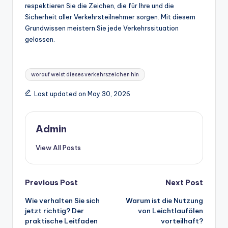
respektieren Sie die Zeichen, die für Ihre und die
Sicherheit aller Verkehrsteilnehmer sorgen. Mit diesem
Grundwissen meistern Sie jede Verkehrssituation
gelassen.
Tags:
worauf weist dieses verkehrszeichen hin
Last updated on May 30, 2026
Admin
View All Posts
Post
Previous Post
Next Post
Wie verhalten Sie sich
Warum ist die Nutzung
navigation
jetzt richtig? Der
von Leichtlaufölen
praktische Leitfaden
vorteilhaft?