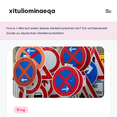
xituliominaeqa
Skip
to
content
Home
»
Worauf weist dieses Verkehrszeichen hin? Ein umfassender
Guide zu deutschen Verkehrsschildern
Posted
Blog
in