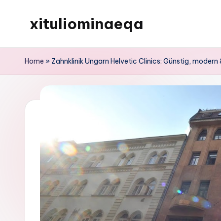
xituliominaeqa
Skip
to
content
Home
»
Zahnklinik Ungarn Helvetic Clinics: Günstig, moder