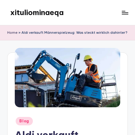
xituliominaeqa
Skip
to
content
Home
»
Aldi verkauft Männerspielzeug: Was steckt wirklich dahinter?
Posted
Blog
in
Aldi verkauft