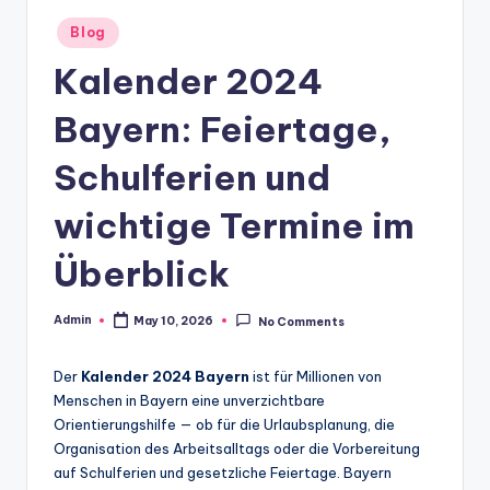
Posted
Blog
in
Kalender 2024
Bayern: Feiertage,
Schulferien und
wichtige Termine im
Überblick
Admin
May 10, 2026
No Comments
Posted
by
Der
Kalender 2024 Bayern
ist für Millionen von
Menschen in Bayern eine unverzichtbare
Orientierungshilfe — ob für die Urlaubsplanung, die
Organisation des Arbeitsalltags oder die Vorbereitung
auf Schulferien und gesetzliche Feiertage. Bayern