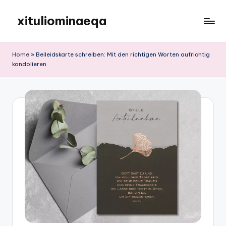
xituliominaeqa
Skip
to
content
Home
»
Beileidskarte schreiben: Mit den richtigen Worten aufrichtig
kondolieren