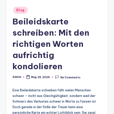
Posted
Blog
in
Beileidskarte
schreiben: Mit den
richtigen Worten
aufrichtig
kondolieren
Admin
May 25, 2026
No Comments
Posted
by
Eine Beileidskarte schreiben fällt vielen Menschen
schwer – nicht aus Gleichgültigkeit, sondern weil der
Schmerz des Verlustes schwer in Worte zu fassen ist.
Doch gerade in der Stille der Trauer kann eine
persönliche Karte ein echter Lichtblick sein. Sie zeigt