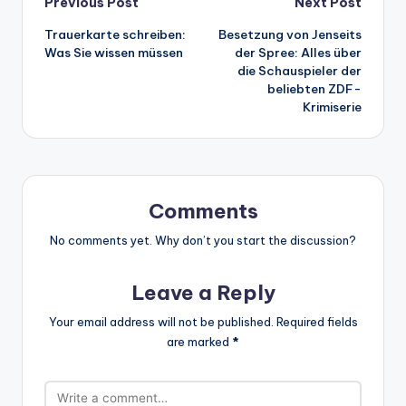
Post
Previous Post
Next Post
Trauerkarte schreiben:
Besetzung von Jenseits
navigation
Was Sie wissen müssen
der Spree: Alles über
die Schauspieler der
beliebten ZDF-
Krimiserie
Comments
No comments yet. Why don’t you start the discussion?
Leave a Reply
Your email address will not be published.
Required fields
are marked
*