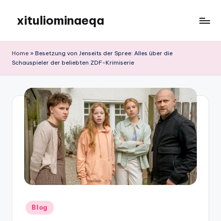
xituliominaeqa
Skip
to
content
Home
»
Besetzung von Jenseits der Spree: Alles über die
Schauspieler der beliebten ZDF-Krimiserie
Posted
Blog
in