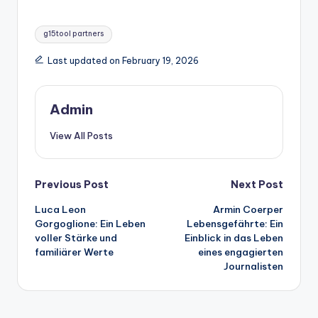
Tags:
g15tool partners
Last updated on February 19, 2026
Admin
View All Posts
Post
Previous Post
Next Post
Luca Leon
Armin Coerper
navigation
Gorgoglione: Ein Leben
Lebensgefährte: Ein
voller Stärke und
Einblick in das Leben
familiärer Werte
eines engagierten
Journalisten