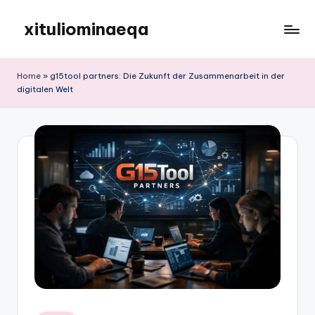
xituliominaeqa
Skip
to
content
Home
»
g15tool partners: Die Zukunft der Zusammenarbeit in der
digitalen Welt