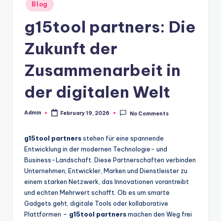
Posted
Blog
in
g15tool partners: Die
Zukunft der
Zusammenarbeit in
der digitalen Welt
Admin
February 19, 2026
No Comments
Posted
by
g15tool partners
stehen für eine spannende
Entwicklung in der modernen Technologie- und
Business-Landschaft. Diese Partnerschaften verbinden
Unternehmen, Entwickler, Marken und Dienstleister zu
einem starken Netzwerk, das Innovationen vorantreibt
und echten Mehrwert schafft. Ob es um smarte
Gadgets geht, digitale Tools oder kollaborative
Plattformen –
g15tool partners
machen den Weg frei