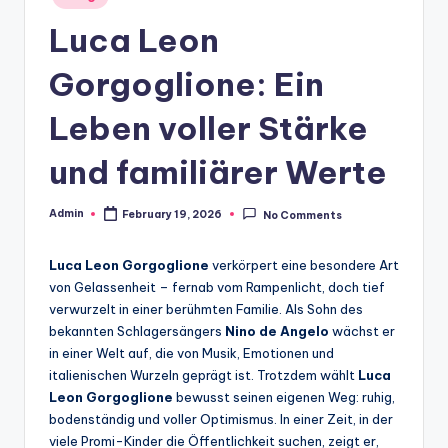
in
Luca Leon
Gorgoglione: Ein
Leben voller Stärke
und familiärer Werte
Admin
February 19, 2026
No Comments
Posted
by
Luca Leon Gorgoglione
verkörpert eine besondere Art
von Gelassenheit – fernab vom Rampenlicht, doch tief
verwurzelt in einer berühmten Familie. Als Sohn des
bekannten Schlagersängers
Nino de Angelo
wächst er
in einer Welt auf, die von Musik, Emotionen und
italienischen Wurzeln geprägt ist. Trotzdem wählt
Luca
Leon Gorgoglione
bewusst seinen eigenen Weg: ruhig,
bodenständig und voller Optimismus. In einer Zeit, in der
viele Promi-Kinder die Öffentlichkeit suchen, zeigt er,