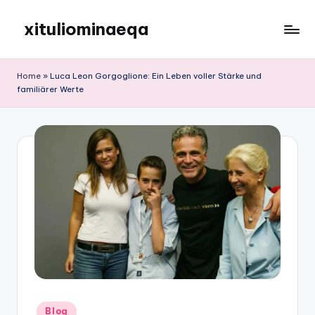
xituliominaeqa
Skip
to
content
Home
»
Luca Leon Gorgoglione: Ein Leben voller Stärke und
familiärer Werte
Posted
Blog