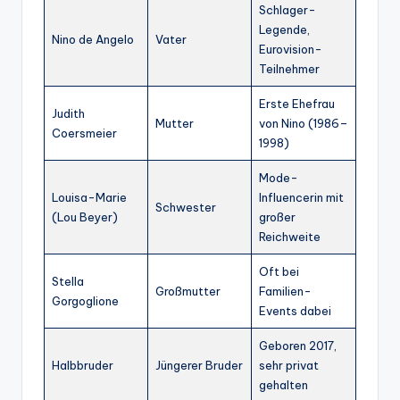
Schlager-
Legende,
Nino de Angelo
Vater
Eurovision-
Teilnehmer
Erste Ehefrau
Judith
Mutter
von Nino (1986–
Coersmeier
1998)
Mode-
Louisa-Marie
Influencerin mit
Schwester
(Lou Beyer)
großer
Reichweite
Oft bei
Stella
Großmutter
Familien-
Gorgoglione
Events dabei
Geboren 2017,
Halbbruder
Jüngerer Bruder
sehr privat
gehalten