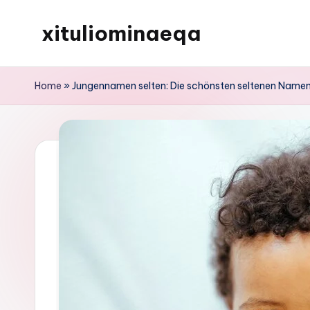
xituliominaeqa
Skip
to
content
Home
»
Jungennamen selten: Die schönsten seltenen Namen