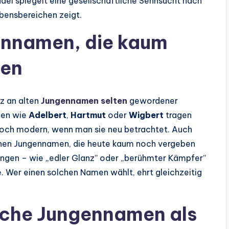
del spiegelt eine gesellschaftliche Sehnsucht nach
ebensbereichen zeigt.
ennamen, die kaum
den
tz an alten
Jungennamen selten
gewordener
amen wie
Adelbert
,
Hartmut
oder
Wigbert
tragen
nnoch modern, wenn man sie neu betrachtet. Auch
nen Jungennamen, die heute kaum noch vergeben
ngen – wie „edler Glanz” oder „berühmter Kämpfer”
. Wer einen solchen Namen wählt, ehrt gleichzeitig
sche Jungennamen als