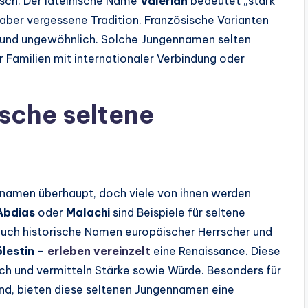
isch. Der lateinische Name
Valerian
bedeutet „stark
 aber vergessene Tradition. Französische Varianten
t und ungewöhnlich. Solche Jungennamen selten
 Familien mit internationaler Verbindung oder
ische seltene
nnamen überhaupt, doch viele von ihnen werden
Abdias
oder
Malachi
sind Beispiele für seltene
Auch historische Namen europäischer Herrscher und
lestin
–
erleben vereinzelt
eine Renaissance. Diese
ch und vermitteln Stärke sowie Würde. Besonders für
ind, bieten diese seltenen Jungennamen eine