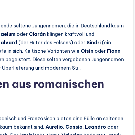
rierende seltene Jungennamen, die in Deutschland kaum
aelum
oder
Ciarán
klingen kraftvoll und
alvard
(der Hüter des Felsens) oder
Sindri
(ein
e in sich. Keltische Varianten wie
Oisín
oder
Fionn
ltern begeistert. Diese selten vergebenen Jungennamen
r Überlieferung und modernem Stil.
n aus romanischen
panisch und Französisch bieten eine Fülle an seltenen
kaum bekannt sind.
Aurelio
,
Cassio
,
Leandro
oder