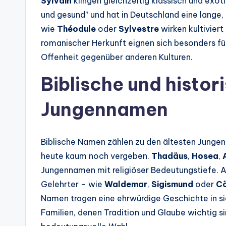
Sylvain
klingen gleichzeitig klassisch und exot
und gesund” und hat in Deutschland eine lange,
wie
Théodule
oder
Sylvestre
wirken kultivier
romanischer Herkunft eignen sich besonders für
Offenheit gegenüber anderen Kulturen.
Biblische und histor
Jungennamen
Biblische Namen zählen zu den ältesten Junge
heute kaum noch vergeben.
Thadäus
,
Hosea
,
Jungennamen mit religiöser Bedeutungstiefe. 
Gelehrter – wie
Waldemar
,
Sigismund
oder
Cö
Namen tragen eine ehrwürdige Geschichte in si
Familien, denen Tradition und Glaube wichtig s