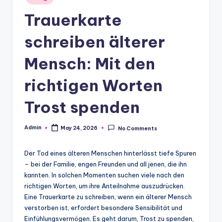
in
Trauerkarte
schreiben älterer
Mensch: Mit den
richtigen Worten
Trost spenden
Admin
May 24, 2026
No Comments
Posted
by
Der Tod eines älteren Menschen hinterlässt tiefe Spuren
– bei der Familie, engen Freunden und all jenen, die ihn
kannten. In solchen Momenten suchen viele nach den
richtigen Worten, um ihre Anteilnahme auszudrücken.
Eine Trauerkarte zu schreiben, wenn ein älterer Mensch
verstorben ist, erfordert besondere Sensibilität und
Einfühlungsvermögen. Es geht darum, Trost zu spenden,