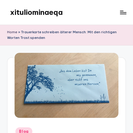
xituliominaeqa
Skip
to
content
Home
»
Trauerkarte schreiben älterer Mensch: Mit den richtigen
Worten Trost spenden
Posted
Blog